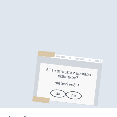
Ali se strinjate z uporabo
piškotkov?
preberi več
da
ne