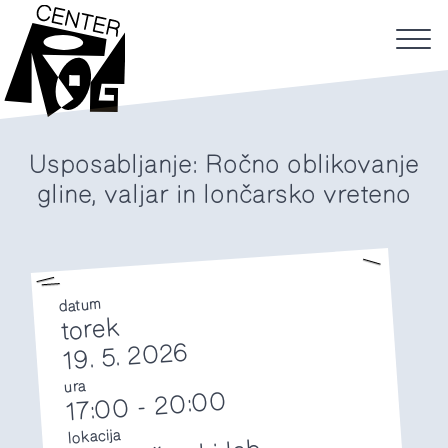
Usposabljanje: Ročno oblikovanje
gline, valjar in lončarsko vreteno
datum
torek
19. 5. 2026
ura
20:00
-
17:00
lokacija