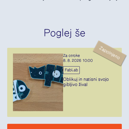
Poglej še
Zapolnjeno
Za otroke
8. 8. 2026 10:00
FabLab
Oblikuj in natisni svojo
gibljivo žival