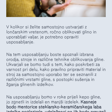
V kolikor si želite samostojno ustvarjati z
lončarskim vretenom, ročno oblikovati glino in
uporabljati valjar, je potrebno opraviti
usposabljanje.
Na tem usposabljanju boste spoznali izbrana
orodja, stroje in različne tehnike oblikovanja gline.
Ukvarjali se bomo tudi s tem, kako poskrbeti za
varnost pri delu, kako pravilno pripraviti material in
stroj za samostojno uporabo ter se seznanili z
različnimi vrstami gline, s postopki sušenja in
žganja glinenih izdelkov.
Na usposabljanju bomo v roke prijeli kepo gline,
jo zgnetli in izdelali en manjši izdelek.
Kasneje
bodo mentorice steklarsko-keramičarskega laba
izdelke poglazirale, udeleženci pa jih bodo prevzeli