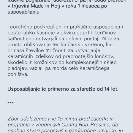
v trgovini Made in Rog v roku 1 meseca po
usposabljanju.
Teoretično podkrepljeni in praktično usposobljeni
boste lahko kasneje v okviru odprtih terminov
samostojno ustvarjali na delovni postaji: miza za
prosto oblikovanje ter lončarsko vreteno, kar
prinaša številne možnosti za ustvarjanje
keramičnih izdelkov od preprostejših lončkov,
skodelic in krožnikov do kompleksnejših skled,
pladnjev, vaz ali pa morda celo keramičnega
pohištva.
Usposabljanje je primerno za starejše od 14 let.
***
Zbor udeležencev je 15 minut pred začetkom
programa v vhodni avli Centra Rog. Prosimo, da
osebne stvari pospraviš v garderobne omarice, ki