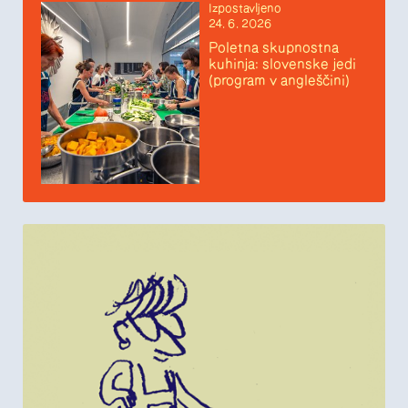
Izpostavljeno
24. 6. 2026
Poletna skupnostna
kuhinja: slovenske jedi
(program v angleščini)