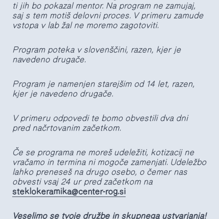
ti jih bo pokazal mentor. Na program ne zamujaj,
saj s tem motiš delovni proces. V primeru zamude
vstopa v lab žal ne moremo zagotoviti.
Program poteka v slovenščini,
razen, kjer je
navedeno drugače.
Program je namenjen starejšim od 14 let, razen,
kjer je navedeno drugače.
V primeru odpovedi te bomo obvestili dva dni
pred načrtovanim začetkom.
Če se programa ne moreš udeležiti, kotizacij ne
vračamo in termina ni mogoče zamenjati. Udeležbo
lahko preneseš na drugo osebo, o čemer nas
obvesti vsaj 24 ur pred začetkom na
steklokeramika@center-rog.si
Veselimo se tvoje družbe in skupnega ustvarjanja!