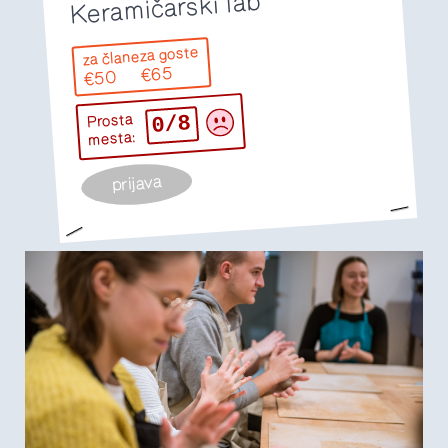
Keramičarski lab
za goste
za člane
€65
€50
0/8
Prosta
mesta:
prijava