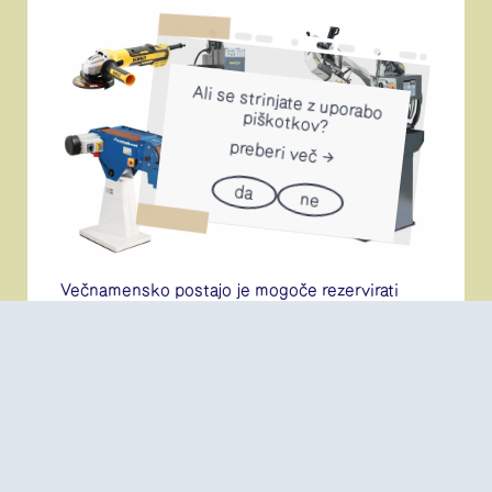
Ali se strinjate z uporabo
piškotkov?
preberi več
da
ne
Večnamensko postajo je mogoče rezervirati
sočasno z varilno postajo.
Preberi več
rezerviraj
Za rezervacijo orodja se je potrebno
prijaviti