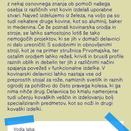
z nekaj osnovnega znanja ob pomoči našega
osebja iz različnih vrst kovin izdelaš uporabne
stvari. Največ izdelujemo iz železa, na voljo pa so
tudi nekatere druge kovine, kot so aluminij, baker
in medenina. Če že poznaš kovinarska orodja in
stroje, se lahko samostojno lotiš še tako
nemogočih projektov, ki se jih v domači delavnici
ni dalo uresničiti. S sodobnimi in obnovljenimi
stroji, kot je na primer stružnica Prvomajska, ter
ostalim orodjem lahko režeš, kriviš in brusiš profile
raznih oblik in debelin ter jih z različnimi načini
spajanja povežeš v funkcionalne izdelke. V
kovinarski delavnici lahko nastaja vse od
preprostih stojal za rože, namiznih svetilk in raznih
ogrodij za pohištvo do čisto pravega kolesa, ki ga
nima nihče drug. Delavnica bo kmalu namenjena
tudi učenju kovaških veščin in izdelovanju bolj
specializiranih predmetov, kot so noži in drugi
kovaški izdelki.
Vodja laba: