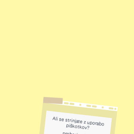
Ali se strinjate z uporabo
piškotkov?