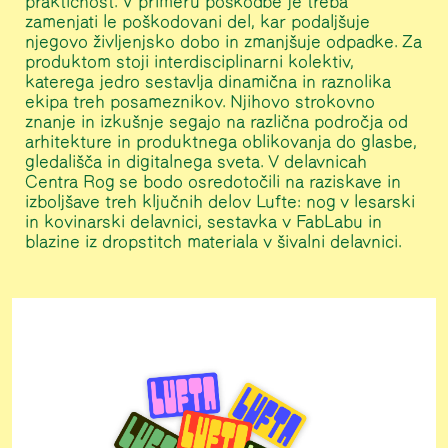
praktičnost. V primeru poškodbe je treba
zamenjati le poškodovani del, kar podaljšuje
njegovo življenjsko dobo in zmanjšuje odpadke. Za
produktom stoji interdisciplinarni kolektiv,
katerega jedro sestavlja dinamična in raznolika
ekipa treh posameznikov. Njihovo strokovno
znanje in izkušnje segajo na različna področja od
arhitekture in produktnega oblikovanja do glasbe,
gledališča in digitalnega sveta. V delavnicah
Centra Rog se bodo osredotočili na raziskave in
izboljšave treh ključnih delov Lufte: nog v lesarski
in kovinarski delavnici, sestavka v FabLabu in
blazine iz dropstitch materiala v šivalni delavnici.