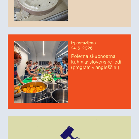
Izpostavljeno
24. 6. 2026
Poletna skupnostna
kuhinja: slovenske jedi
(program v angleščini)