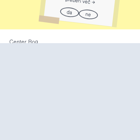
preberi več
da
ne
Center Rog
Trubarjeva 72
1000 Ljubljana
Slovenija
info@center-rog.si
+386 (0)1 320 56 10
Center Rog
pon-pet
8:00 – 22:00
sob
8:00 – 18:00
ned in
prazniki
zaprto
Proizvodni labi
pon-pet
10:00 – 20:00
sob
10:00 – 16:00