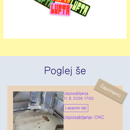
Poglej še
Zapolnjeno
Usposabljanja
11. 8. 2026 17:00
Lesarski lab
Usposabljanje: CNC