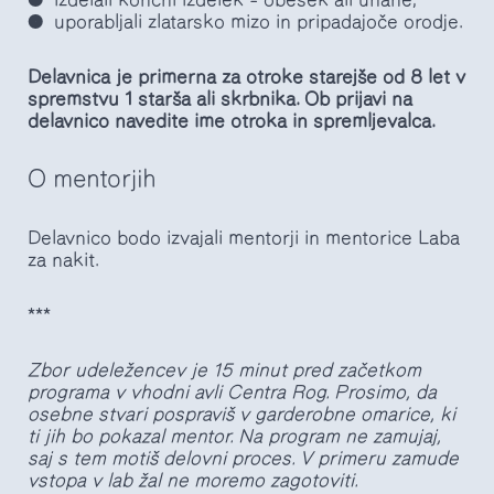
izdelali končni izdelek – obesek ali uhane;
uporabljali zlatarsko mizo in pripadajoče orodje.
Delavnica je primerna za otroke starejše od 8 let v
spremstvu 1 starša ali skrbnika. Ob prijavi na
delavnico navedite ime otroka in spremljevalca.
O mentorjih
Delavnico bodo izvajali mentorji in mentorice Laba
za nakit.
***
Zbor udeležencev je 15 minut pred začetkom
programa v vhodni avli Centra Rog. Prosimo, da
osebne stvari pospraviš v garderobne omarice, ki
ti jih bo pokazal mentor. Na program ne zamujaj,
saj s tem motiš delovni proces. V primeru zamude
vstopa v lab žal ne moremo zagotoviti.