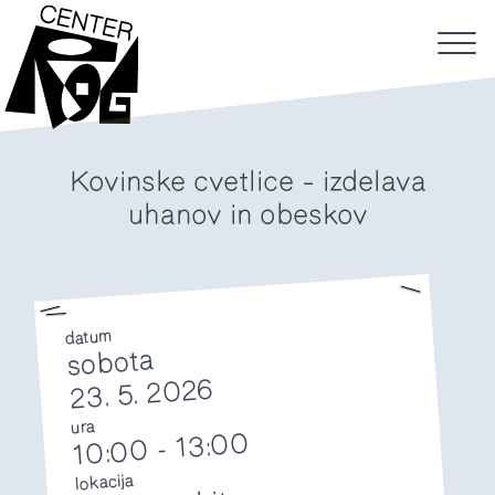
Kovinske cvetlice – izdelava
uhanov in obeskov
datum
sobota
23. 5. 2026
ura
13:00
-
10:00
lokacija