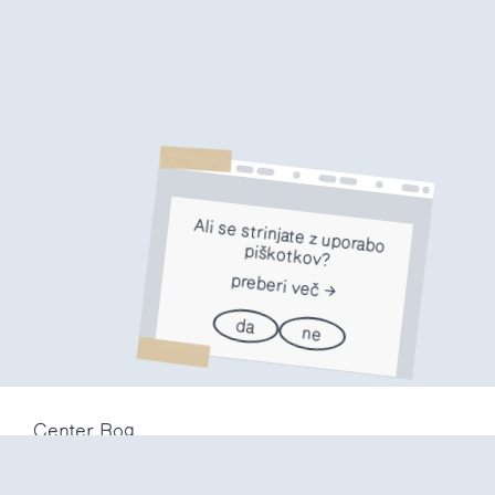
Ali se strinjate z uporabo
piškotkov?
preberi več
da
ne
Center Rog
Trubarjeva 72
1000 Ljubljana