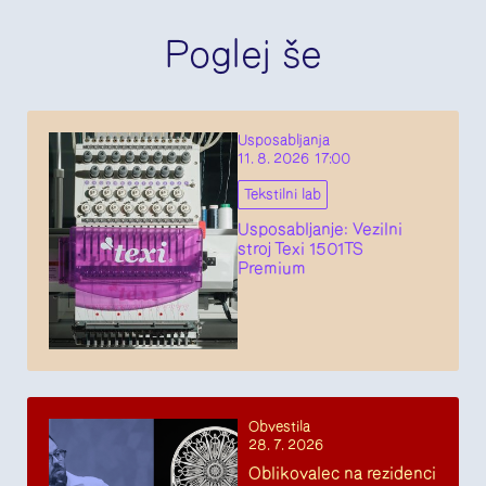
Poglej še
Usposabljanja
11. 8. 2026 17:00
Tekstilni lab
Usposabljanje: Vezilni
stroj Texi 1501TS
Premium
Obvestila
28. 7. 2026
Oblikovalec na rezidenci