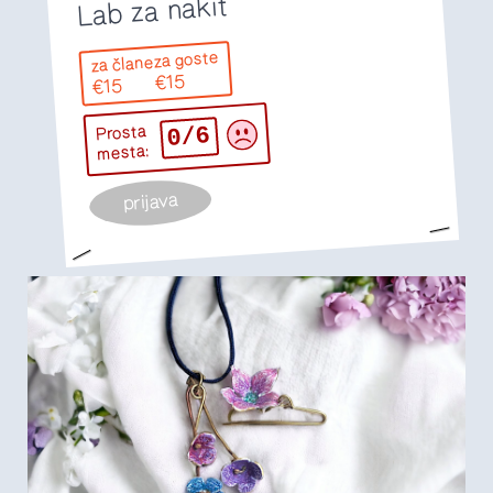
Lab za nakit
za goste
za člane
€15
€15
0/6
Prosta
mesta:
prijava