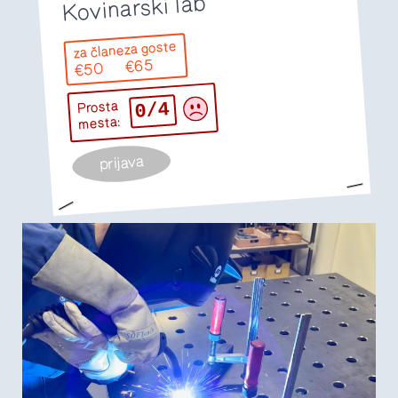
Kovinarski lab
za goste
za člane
€65
€50
0/4
Prosta
mesta:
prijava