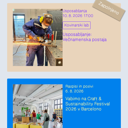
Zapolnjeno
Usposabljanja
10. 8. 2026 17:00
Kovinarski lab
Usposabljanje:
Večnamenska postaja
Razpisi in pozivi
6. 8. 2026
Vabimo na Craft &
Sustainability Festival
2026 v Barcelono