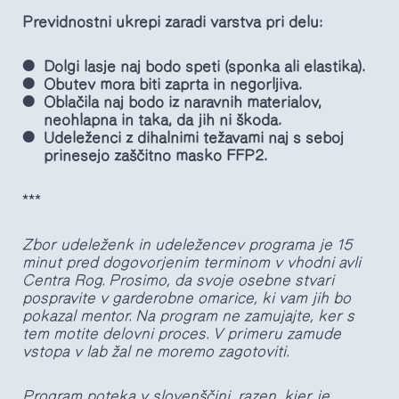
Previdnostni ukrepi zaradi varstva pri delu:
Dolgi lasje naj bodo speti (sponka ali elastika).
Obutev mora biti zaprta in negorljiva.
Oblačila naj bodo iz naravnih materialov,
neohlapna in taka, da jih ni škoda.
Udeleženci z dihalnimi težavami naj s seboj
prinesejo zaščitno masko FFP2.
***
Zbor udeleženk in udeležencev programa je 15
minut pred dogovorjenim terminom v vhodni avli
Centra Rog. Prosimo, da svoje osebne stvari
pospravite v garderobne omarice, ki vam jih bo
pokazal mentor. Na program ne zamujajte, ker s
tem motite delovni proces. V primeru zamude
vstopa v lab žal ne moremo zagotoviti.
Program poteka v slovenščini, razen, kjer je