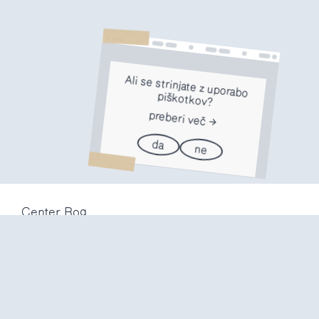
Ali se strinjate z uporabo
piškotkov?
preberi več
da
ne
Center Rog
Trubarjeva 72
1000 Ljubljana
Slovenija
info@center-rog.si
+386 (0)1 320 56 10