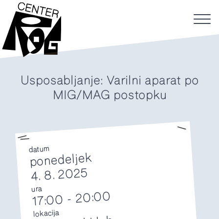
Usposabljanje: Varilni aparat po
MIG/MAG postopku
datum
ponedeljek
4. 8. 2025
ura
20:00
-
17:00
lokacija