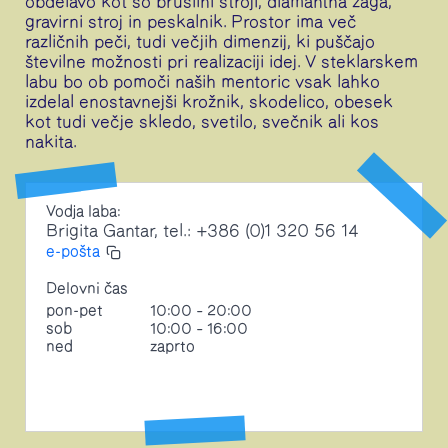
obdelavo kot so brusilni stroji, diamantna žaga,
gravirni stroj in peskalnik. Prostor ima več
različnih peči, tudi večjih dimenzij, ki puščajo
številne možnosti pri realizaciji idej. V steklarskem
labu bo ob pomoči naših mentoric vsak lahko
izdelal enostavnejši krožnik, skodelico, obesek
kot tudi večje skledo, svetilo, svečnik ali kos
nakita.
Vodja laba:
Brigita Gantar, tel.: +386 (0)1 320 56 14
e-pošta
Delovni čas
pon-pet
10:00 – 20:00
sob
10:00 – 16:00
ned
zaprto