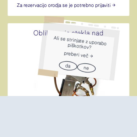
Za rezervacijo orodja se je potrebno
prijaviti
Oblikovanje stekla nad
Ali se strinjate z uporabo
plamenom
piškotkov?
preberi več
da
ne
Preberi več