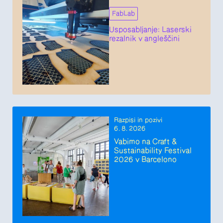
FabLab
Usposabljanje: Laserski
rezalnik v angleščini
Razpisi in pozivi
6. 8. 2026
Vabimo na Craft &
Sustainability Festival
2026 v Barcelono