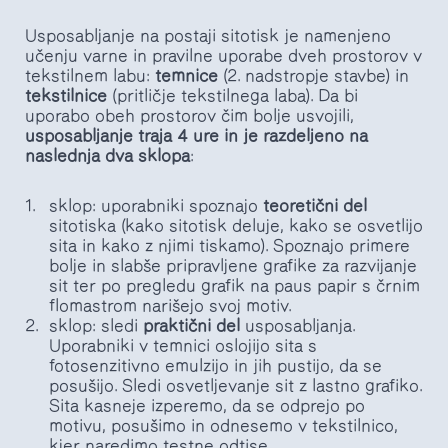
Usposabljanje na postaji sitotisk je namenjeno
učenju varne in pravilne uporabe dveh prostorov v
tekstilnem labu:
temnice
(2. nadstropje stavbe) in
tekstilnice
(pritličje tekstilnega laba). Da bi
uporabo obeh prostorov čim bolje usvojili,
usposabljanje traja 4 ure in je razdeljeno na
naslednja dva sklopa
:
sklop: uporabniki spoznajo
teoretični del
sitotiska (kako sitotisk deluje, kako se osvetlijo
sita in kako z njimi tiskamo). Spoznajo primere
bolje in slabše pripravljene grafike za razvijanje
sit ter po pregledu grafik na paus papir s črnim
flomastrom narišejo svoj motiv.
sklop: sledi
praktični del
usposabljanja.
Uporabniki v temnici oslojijo sita s
fotosenzitivno emulzijo in jih pustijo, da se
posušijo. Sledi osvetljevanje sit z lastno grafiko.
Sita kasneje izperemo, da se odprejo po
motivu, posušimo in odnesemo v tekstilnico,
kjer naredimo testne odtise.