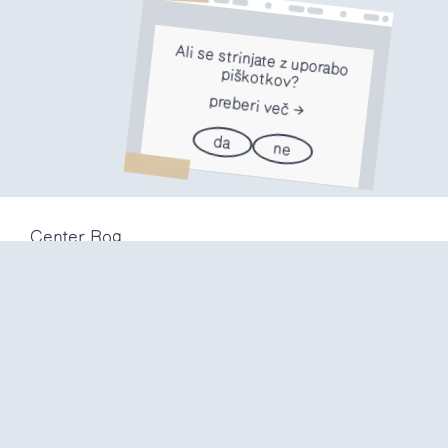
Ali se strinjate z uporabo
piškotkov?
preberi več
da
ne
Center Rog
Trubarjeva 72
1000 Ljubljana
Slovenija
info@center-rog.si
+386 (0)1 320 56 10
Center Rog
pon-pet
8:00 – 22:00
sob
8:00 – 18:00