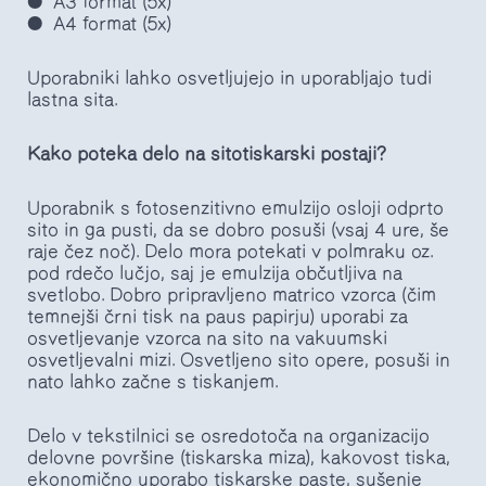
A3 format (5x)
A4 format (5x)
Uporabniki lahko osvetljujejo in uporabljajo tudi
lastna sita.
Kako poteka delo na sitotiskarski postaji?
Uporabnik s fotosenzitivno emulzijo osloji odprto
sito in ga pusti, da se dobro posuši (vsaj 4 ure, še
raje čez noč). Delo mora potekati v polmraku oz.
pod rdečo lučjo, saj je emulzija občutljiva na
svetlobo. Dobro pripravljeno matrico vzorca (čim
temnejši črni tisk na paus papirju) uporabi za
osvetljevanje vzorca na sito na vakuumski
osvetljevalni mizi. Osvetljeno sito opere, posuši in
nato lahko začne s tiskanjem.
Delo v tekstilnici se osredotoča na organizacijo
delovne površine (tiskarska miza), kakovost tiska,
ekonomično uporabo tiskarske paste, sušenje