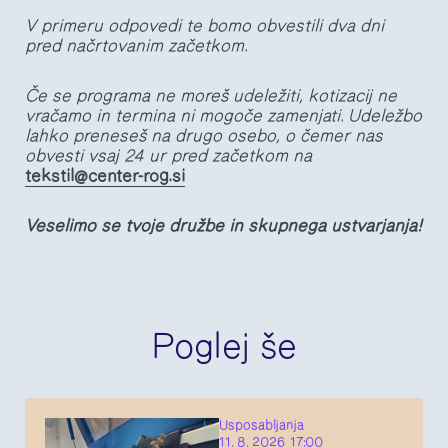
V primeru odpovedi te bomo obvestili dva dni
pred načrtovanim začetkom.
Če se programa ne moreš udeležiti, kotizacij ne
vračamo in termina ni mogoče zamenjati. Udeležbo
lahko preneseš na drugo osebo, o čemer nas
obvesti vsaj 24 ur pred začetkom na
tekstil@center-rog.si
Veselimo se tvoje družbe in skupnega ustvarjanja!
Poglej še
Usposabljanja
11. 8. 2026 17:00