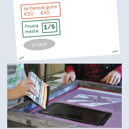
za goste
za člane
€45
€30
1/5
Prosta
mesta:
prijava