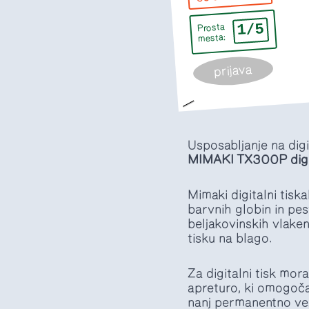
1/5
Prosta
mesta:
prijava
Usposabljanje na digi
MIMAKI TX300P digit
Mimaki digitalni tisk
barvnih globin in pest
beljakovinskih vlaken
tisku na blago.
Za digitalni tisk mo
apreturo, ki omogoča
nanj permanentno veže