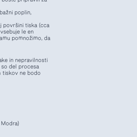
ažni poplin,
j površini tiska (cca
 vsebuje le en
gramu pomnožimo, da
ke in nepravilnosti
e so del procesa
h tiskov ne bodo
n Modra)