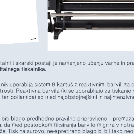
talni tiskarski postaji je namenjeno učenju varne in p
alnega tiskalnika.
alnik uporablja sistem 8 kartuš z reaktivnimi barvili za
rosti. Reaktivna barvila (ki se uporabljajo za tiskanje 
 ter poliamida) so med najobstojnejšimi in najintenzivne
ra biti blago predhodno pravilno pripravljeno – prema
, da med postopkom fiksiranja barvilo migrira v notran
. Tisk na surovo, ne-apretirano blago bi bil tako neo