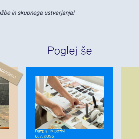
užbe in skupnega ustvarjanja!
Poglej še
apolnjeno
Razpisi in pozivi
8. 7. 2026