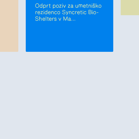
Odprt poziv za umetniško
rezidenco Syncretic Bio-
Shelters v Ma...