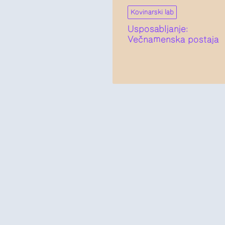
Kovinarski lab
Usposabljanje:
Večnamenska postaja