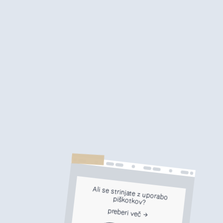
Ali se strinjate z uporabo
piškotkov?
preberi več