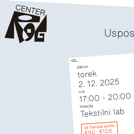
Usposa
datum
torek
2. 12. 2025
ura
20:00
-
17:00
lokacija
Tekstilni lab
za goste
za člane
€105
€90