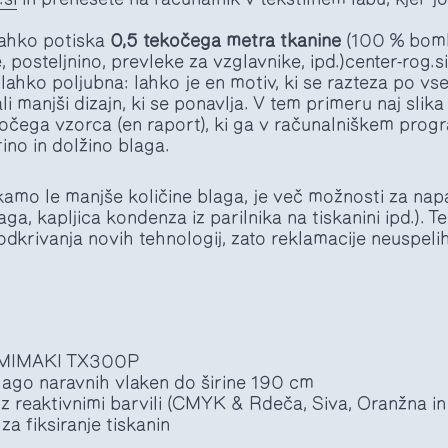
lahko potiska
0,5 tekočega metra tkanine
(100 % bomb
 posteljnino, prevleke za vzglavnike, ipd.)center-rog.si
 lahko poljubna: lahko je en motiv, ki se razteza po vse
i manjši dizajn, ki se ponavlja. V tem primeru naj slika
očega vzorca (en raport), ki ga v računalniškem pro
rino in dolžino blaga.
kamo le manjše količine blaga, je več možnosti za napa
ga, kapljica kondenza iz parilnika na tiskanini ipd.). T
odkrivanja novih tehnologij, zato reklamacije neuspeli
ik MIMAKI TX300P
blago naravnih vlaken do širine 190 cm
z reaktivnimi barvili (CMYK & Rdeča, Siva, Oranžna i
za fiksiranje tiskanin