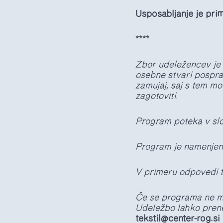
Usposabljanje je prim
****
Zbor udeležencev je 
osebne stvari pospra
zamujaj, saj s tem m
zagotoviti.
Program poteka v slo
Program je namenjen 
V primeru odpovedi t
Če se programa ne mo
Udeležbo lahko prene
tekstil@center-rog.si