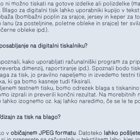
 ni možno tiskati na gotove izdelke ali polizdelke (maj
 Blago za digitalni tisk lahko uporabniki kupijo v tekst
baža (bombažni poplin za srajce, jersey in keper za tor
anu (za posteljnine, poletne obleke in srajce) ter svil
černe obleke ipd.).
sabljanje na digitalni tiskalniku?
oznali, kako uporabljati računalniški program za prip
preverba dimenzij, raportiranje ipd.). Spoznali bodo tis
ga za tisk, jo pravilno napeljemo in izvedemo testni 
ka, ki ga bomo kasneje tudi fiksirali.
enem testnem tisku, bomo odrezek blaga s tiskanino fi
mo izprali in preverili končni rezultat. Na morebitni
im lahko izognemo oz. kaj lahko naredimo, če se le te po
dizajn za tisk na blago?
hko v
običajnem JPEG formatu
. Datoteko
lahko pošljete
.si
in prenesete na računalnik v tekstilnem labu, kjer jo