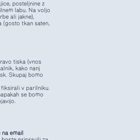
ice, posteljnine z
ilnem labu. Na voljo
be ali jakne),
a (gosto tkan saten,
ravo tiska (vnos
kalnik, kako nanj
tisk. Skupaj bomo
ksirali v parilniku.
h napakah se bomo
javijo.
 na email
 boste pripravili za