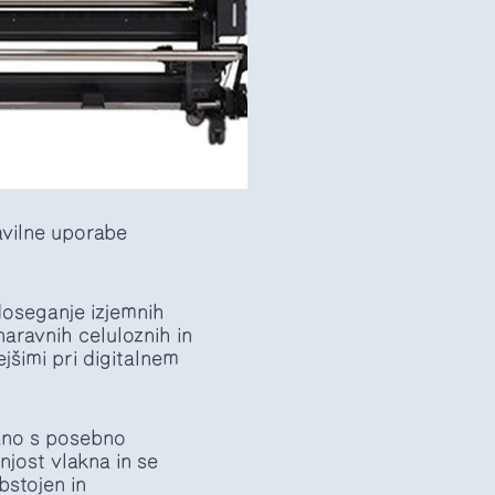
ravilne uporabe
 doseganje izjemnih
naravnih celuloznih in
jšimi pri digitalnem
zano s posebno
jost vlakna in se
bstojen in