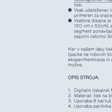
tisk.
Vsak udeleženec 
primeren za srajce,
Vsebina dizajna je
150 cm x 50cm), al
segment ponavljaj
zapolni celotno ši
Ker v našem labu tis
(packe na robovih bla
eksperimentiranja in 
možne.
OPIS STROJA:
Digitalni tiskaln
Material: tisk na 
Uporaba 8 kartuš 
Uporaba parilnika 