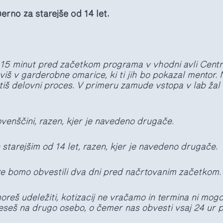
erno za starejše od 14 let.
15 minut pred začetkom programa v vhodni avli Centr
viš v garderobne omarice, ki ti jih bo pokazal mentor.
otiš delovni proces. V primeru zamude vstopa v lab ža
venščini,
razen, kjer je navedeno drugače.
starejšim od 14 let, razen, kjer je navedeno drugače.
e bomo obvestili dva dni pred načrtovanim začetkom.
reš udeležiti, kotizacij ne vračamo in termina ni mogo
seš na drugo osebo, o čemer nas obvesti vsaj 24 ur 