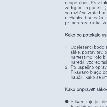
neuporaben. Prav tako
zadrgami in gumbi …).
so različne vrste bom
mešanica bombaža in l
primeren za rutke, ve
Kako bo potekalo uspo
Udeleženci bodo sp
slike, postavitev, 
namestimo rolo bla
naredili vzorec tis
Po uspešno opravlj
Fiksirano blago bo
naučili, kako se j
Kako pripravim sliko/
Slika/dizajn je la
tekstil@center-rog