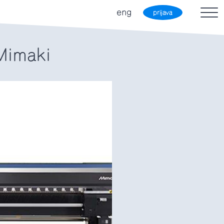
eng
prijava
 Mimaki