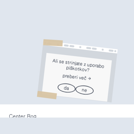
Ali se strinjate z uporabo
piškotkov?
preberi več
da
ne
Center Rog
Trubarjeva 72
1000 Ljubljana