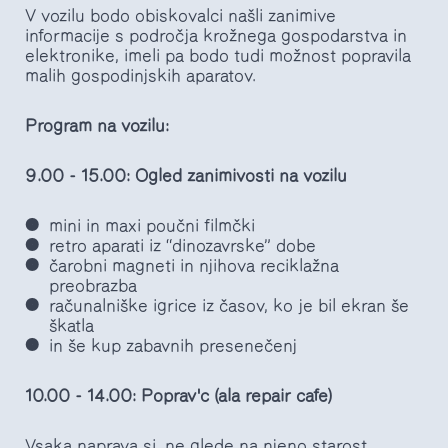
V vozilu bodo obiskovalci našli zanimive
informacije s področja krožnega gospodarstva in
elektronike, imeli pa bodo tudi možnost popravila
malih gospodinjskih aparatov.
Program na vozilu:
9.00 - 15.00: Ogled zanimivosti na vozilu
mini in maxi poučni filmčki
retro aparati iz “dinozavrske” dobe
čarobni magneti in njihova reciklažna
preobrazba
računalniške igrice iz časov, ko je bil ekran še
škatla
in še kup zabavnih presenečenj
10.00 - 14.00: Poprav'c (ala repair cafe)
Vsaka naprava si, ne glede na njeno starost,