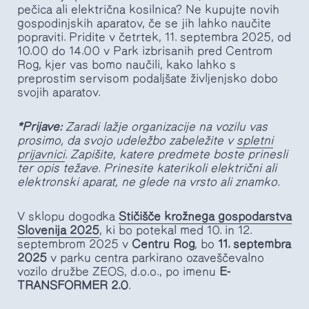
pečica ali električna kosilnica? Ne kupujte novih
gospodinjskih aparatov, če se jih lahko naučite
popraviti. Pridite v četrtek, 11. septembra 2025, od
10.00 do 14.00 v Park izbrisanih pred Centrom
Rog, kjer vas bomo naučili, kako lahko s
preprostim servisom podaljšate življenjsko dobo
svojih aparatov.
*Prijave:
Zaradi lažje organizacije na vozilu vas
prosimo, da svojo udeležbo zabeležite v
spletni
prijavnici
. Zapišite, katere predmete boste prinesli
ter opis težave. Prinesite katerikoli električni ali
elektronski aparat, ne glede na vrsto ali znamko.
V sklopu dogodka
Stičišče krožnega gospodarstva
Slovenija 2025
, ki bo potekal med 10. in 12.
septembrom 2025 v
Centru Rog
, bo
11. septembra
2025
v parku centra parkirano ozaveščevalno
vozilo družbe ZEOS, d.o.o., po imenu
E-
TRANSFORMER 2.0
.