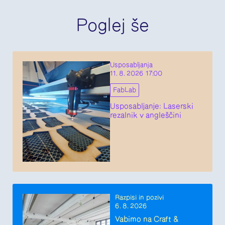
Poglej še
Usposabljanja
11. 8. 2026 17:00
FabLab
Usposabljanje: Laserski
rezalnik v angleščini
Razpisi in pozivi
6. 8. 2026
Vabimo na Craft &