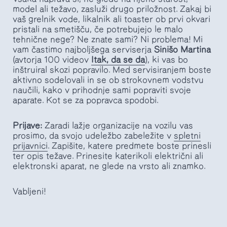
model ali težavo, zasluži drugo priložnost. Zakaj bi
vaš grelnik vode, likalnik ali toaster ob prvi okvari
pristali na smetišču, če potrebujejo le malo
tehnične nege? Ne znate sami? Ni problema! Mi
vam častimo najboljšega serviserja
Sinišo Martina
(avtorja 100 videov
Itak, da se da
), ki vas bo
inštruiral skozi popravilo. Med servisiranjem boste
aktivno sodelovali in se ob strokovnem vodstvu
naučili, kako v prihodnje sami popraviti svoje
aparate. Kot se za popravca spodobi.
Prijave:
Zaradi lažje organizacije na vozilu vas
prosimo, da svojo udeležbo zabeležite v
spletni
prijavnici
. Zapišite, katere predmete boste prinesli
ter opis težave. Prinesite katerikoli električni ali
elektronski aparat, ne glede na vrsto ali znamko.
Vabljeni!