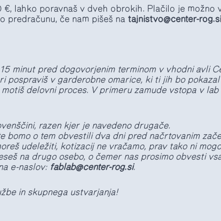
0 €, lahko poravnaš v dveh obrokih. Plačilo je možno v
po predračunu, če nam pišeš na
tajnistvo@center-rog.s
15 minut pred dogovorjenim terminom v vhodni avli Ce
ri pospraviš v garderobne omarice, ki ti jih bo pokaza
m motiš delovni proces. V primeru zamude vstopa v la
venščini, razen kjer je navedeno drugače.
e bomo o tem obvestili dva dni pred načrtovanim zač
reš udeležiti, kotizacij ne vračamo, prav tako ni mogo
seš na drugo osebo, o čemer nas prosimo obvesti vsa
a e-naslov:
fablab@center-rog.si
.
užbe in skupnega ustvarjanja!