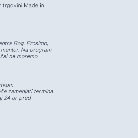
 trgovini Made in
i
.
ntra Rog. Prosimo,
l mentor. Na program
b žal ne moremo
etkom.
če zamenjati termina.
j 24 ur pred