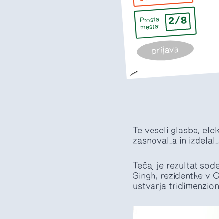
2/8
Prosta
mesta:
prijava
Te veseli glasba, el
zasnoval_a in izdelal
Tečaj je rezultat sod
Singh, rezidentke v C
ustvarja tridimenzion