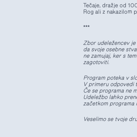
Tečaje, dražje od 10
Rog ali z nakazilom 
***
Zbor udeležencev je 
da svoje osebne stva
ne zamujaj, ker s te
zagotoviti.
Program poteka v slo
V primeru odpovedi t
Če se programa ne mo
Udeležbo lahko prene
začetkom programa n
Veselimo se tvoje dr