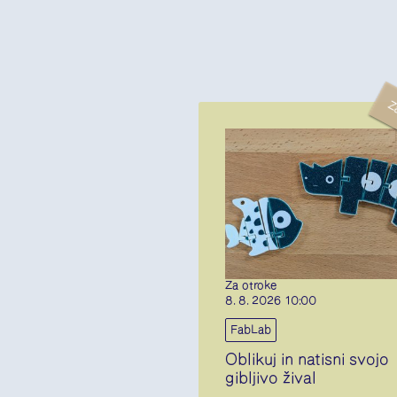
Z
Za otroke
8. 8. 2026 10:00
FabLab
Oblikuj in natisni svojo
gibljivo žival