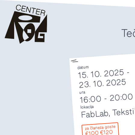
Te
datum
15. 10. 2025 -
23. 10. 2025
ura
20:00
-
16:00
lokacija
FabLab, Teksti
za goste
za člane
€120
€100