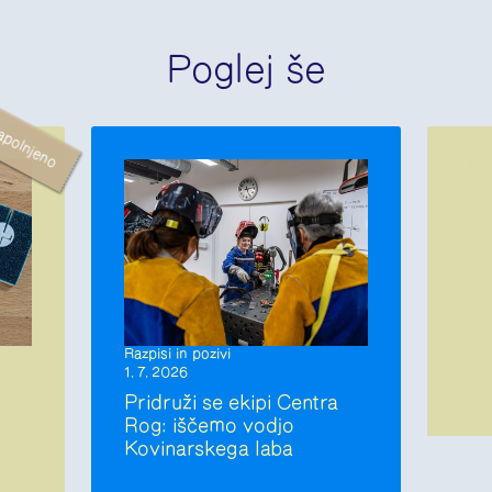
Poglej še
apolnjeno
Razpisi in pozivi
1. 7. 2026
Pridruži se ekipi Centra
Rog: iščemo vodjo
Kovinarskega laba