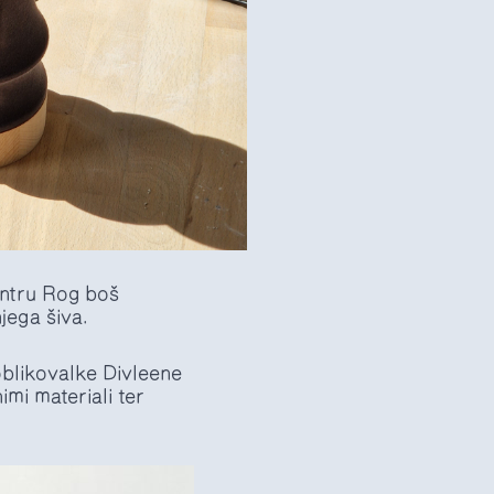
entru Rog boš
jega šiva.
 oblikovalke Divleene
mi materiali ter