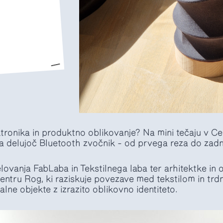
ektronika in produktno oblikovanje? Na mini tečaju v C
_a delujoč Bluetooth zvočnik – od prvega reza do zadn
elovanja FabLaba in Tekstilnega laba ter arhitektke in
entru Rog, ki raziskuje povezave med tekstilom in trdni
alne objekte z izrazito oblikovno identiteto.