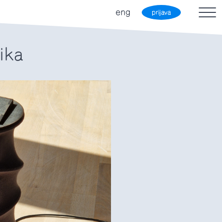
eng
prijava
ika