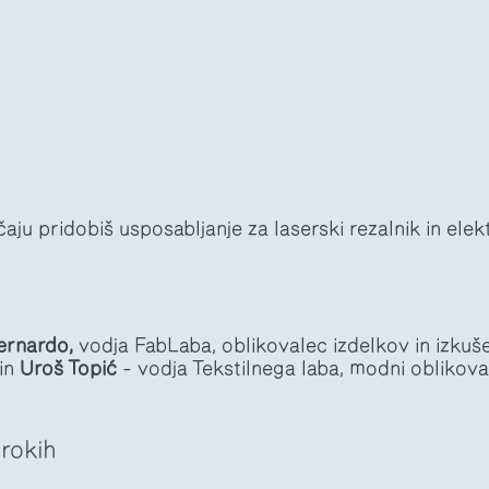
aju pridobiš usposabljanje za laserski rezalnik in elek
ernardo,
vodja FabLaba, oblikovalec izdelkov in izkuš
 in
Uroš Topić
– vodja Tekstilnega laba, modni oblikova
brokih