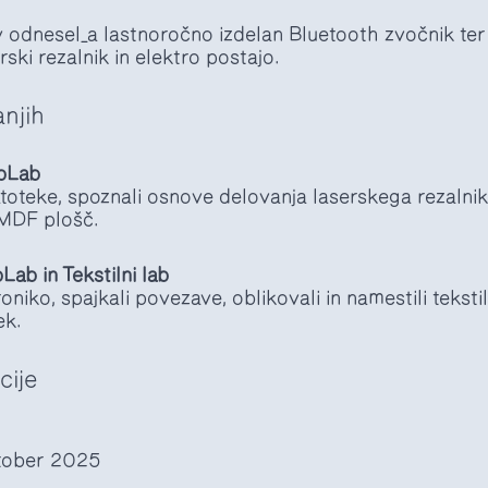
dnesel_a lastnoročno izdelan Bluetooth zvočnik ter 
rski rezalnik in elektro postajo.
njih
abLab
toteke, spoznali osnove delovanja laserskega rezalnika
 MDF plošč.
Lab in Tekstilni lab
oniko, spajkali povezave, oblikovali in namestili teksti
ek.
cije
oktober 2025