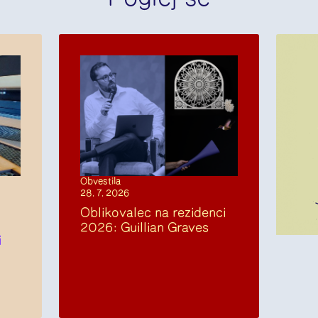
Obvestila
28. 7. 2026
Oblikovalec na rezidenci
2026: Guillian Graves
i