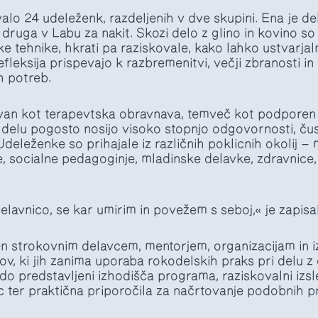
alo 24 udeleženk, razdeljenih v dve skupini. Ena je de
druga v Labu za nakit. Skozi delo z glino in kovino s
e tehnike, hkrati pa raziskovale, kako lahko ustvarjal
fleksija prispevajo k razbremenitvi, večji zbranosti i
h potreb.
van kot terapevtska obravnava, temveč kot podporen 
em delu pogosto nosijo visoko stopnjo odgovornosti, ču
Udeleženke so prihajale iz različnih poklicnih okolij — 
jice, socialne pedagoginje, mladinske delavke, zdravnice
lavnico, se kar umirim in povežem s seboj,« je zapisa
n strokovnim delavcem, mentorjem, organizacijam in 
ov, ki jih zanima uporaba rokodelskih praks pri delu 
o predstavljeni izhodišča programa, raziskovalni izsle
c ter praktična priporočila za načrtovanje podobnih 