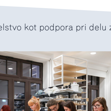
lstvo kot podpora pri delu z
6