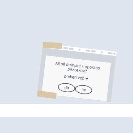
Ali se strinjate z uporabo
piškotkov?
preberi več
da
ne