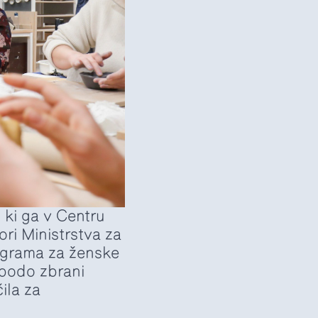
, ki ga v Centru
ri Ministrstva za
rograma za ženske
 bodo zbrani
ila za