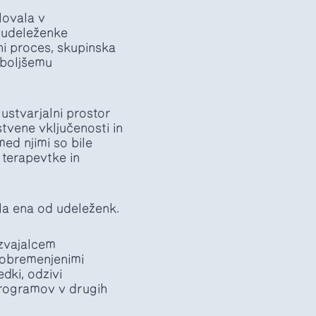
lovala v
o udeleženke
ni proces, skupinska
n boljšemu
ustvarjalni prostor
stvene vključenosti in
med njimi so bile
, terapevtke in
la ena od udeleženk.
izvajalcem
z obremenjenimi
dki, odzivi
programov v drugih