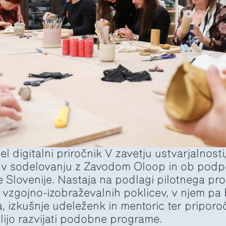
 digitalni priročnik V zavetju ustvarjalnosti
 v sodelovanju z Zavodom Oloop in ob podpo
e Slovenije. Nastaja na podlagi pilotnega p
r vzgojno-izobraževalnih poklicev, v njem pa
, izkušnje udeleženk in mentoric ter priporoč
elijo razvijati podobne programe.