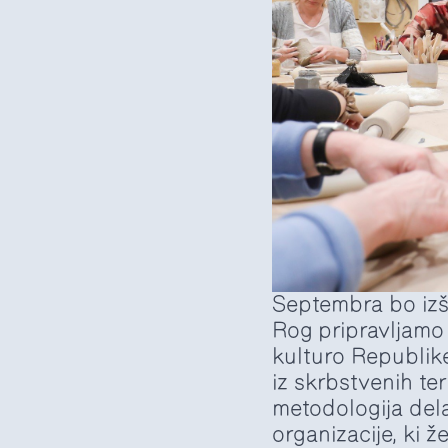
Septembra bo izšel
Rog pripravljamo
kulturo Republik
iz skrbstvenih te
metodologija dela
organizacije, ki ž