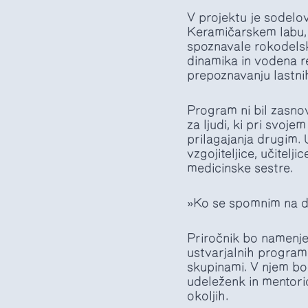
V projektu je sodelov
Keramičarskem labu, 
spoznavale rokodelsk
dinamika in vodena re
prepoznavanju lastni
Program ni bil zasno
za ljudi, ki pri svoj
prilagajanja drugim. 
vzgojiteljice, učitel
medicinske sestre.
»Ko se spomnim na de
Priročnik bo namenje
ustvarjalnih program
skupinami. V njem bod
udeleženk in mentori
okoljih.