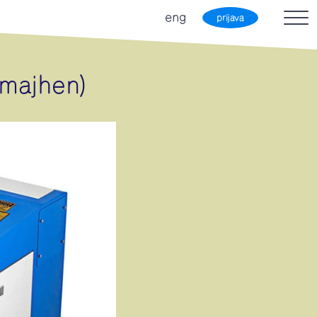
eng
prijava
(majhen)