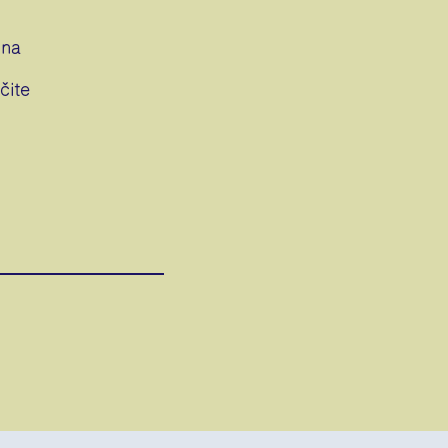
ina
čite