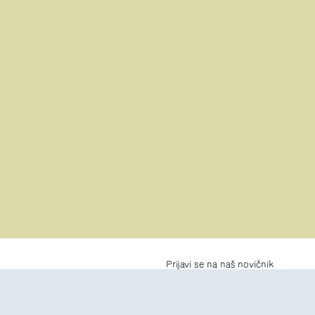
Prijavi se na naš novičnik
an
prašanja
asebnosti