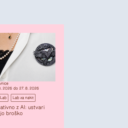
vnice
8. 2026 do 27. 8. 2026
bLab
Lab za nakit
ativno z AI: ustvari
jo broško