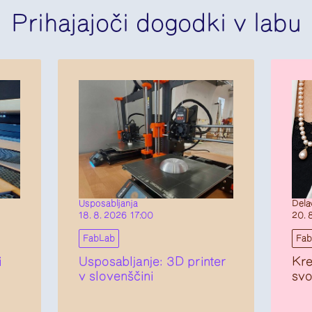
Prihajajoči dogodki v labu
Usposabljanja
Dela
18. 8. 2026 17:00
20. 
FabLab
Fa
i
Usposabljanje: 3D printer
Kre
v slovenščini
svo