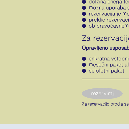
dolžina enega ter
možna uporaba st
rezervacija je m
preklic rezervac
ob pravočasnem 
Za rezervaci
Opravljeno usposab
enkratna vstopni
mesečni paket al
celoletni paket
rezerviraj
Za rezervacijo orodja s