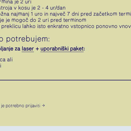
mina je 2 uri
roja v kosu je 2 - 4 ur/dan
ožna najmanj 1 uro in največ 7 dni pred začetkom term
ije je mogoč do 2 uri pred terminom
preklicu lahko isto enkratno vstopnico ponovno vnov
jo potrebujem:
ljanje za
laser
+
uporabniški paket
:
ca ali
i
e je potrebno
prijaviti