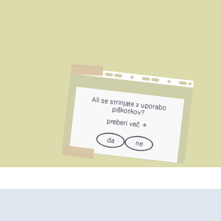
Ali se strinjate z uporabo
piškotkov?
preberi več
da
ne