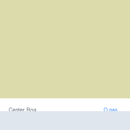
Center Rog
O nas
Trubarjeva 72
Postani čl
1000 Ljubljana
Pogosta v
Slovenija
Politika z