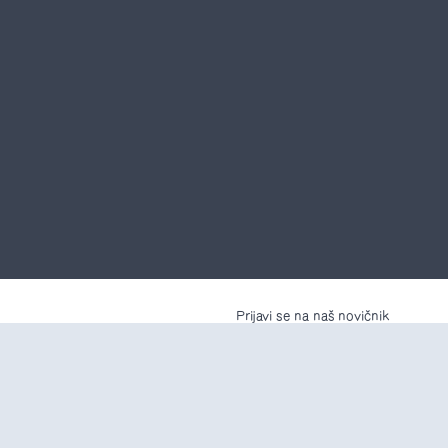
Prijavi se na naš novičnik
an
prašanja
asebnosti
Slovenščina
English
rabe
itev in najem prostorov
Strinjam se z uporabo moje e
preberi več