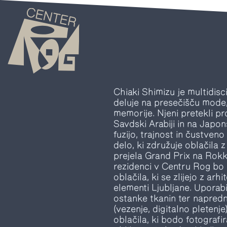
Chiaki Shimizu je multidisc
deluje na presečišču mode,
memorije. Njeni pretekli pr
Savdski Arabiji in na Japo
fuzijo, trajnost in čustven
delo, ki združuje oblačila z 
prejela Grand Prix na Rok
rezidenci v Centru Rog bo
oblačila, ki se zlijejo z arh
elementi Ljubljane. Uporabi
ostanke tkanin ter napredn
(vezenje, digitalno pletenje)
oblačila, ki bodo fotograf