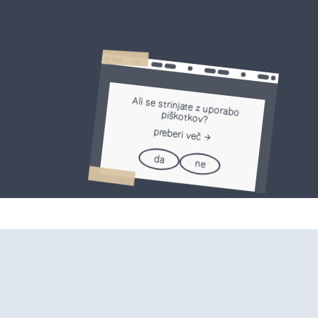
Ali se strinjate z uporabo
piškotkov?
preberi več
da
ne
-pošte