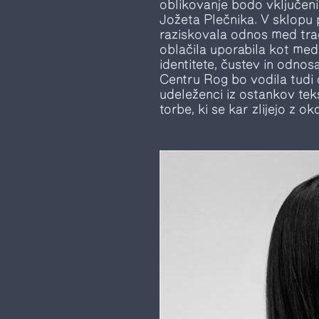
oblikovanje bodo vključeni
Jožeta Plečnika. V sklopu 
raziskovala odnos med tradi
oblačila uporabila kot medi
identitete, čustev in odno
Centru Rog bo vodila tudi 
udeleženci iz ostankov teks
torbe, ki se kar zlijejo z ok