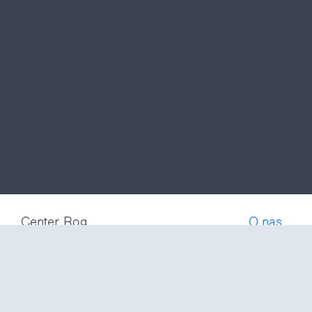
Center Rog
O nas
Trubarjeva 72
Postani čl
1000 Ljubljana
Pogosta v
Slovenija
Politika z
Pogoji upo
info@center-rog.si
Cenik stor
+386 (0)1 320 56 10