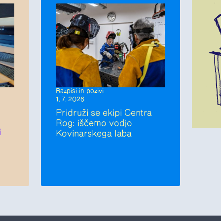
Razpisi in pozivi
1. 7. 2026
Pridruži se ekipi Centra
Rog: iščemo vodjo
i
Kovinarskega laba