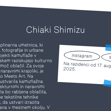
Chiaki Shimizu
iplinarna umetnica, ki
 fotografije in urbane
instagram
ojekti kamuflaže v
nskem raziskujejo kulturno
o moč oblačil. Za svoje
Na rezidenci od 17. avgusta do 15. novembra 2025.
naravnimi krajoliki, je
ko Meets Art. Na
 ustvarila kamuflažna
itekturnimi in naravnimi
la bo rabljena oblačila,
e tekstilne tehnike
, da ustvari izrazita
irana v mestnem okolju. V