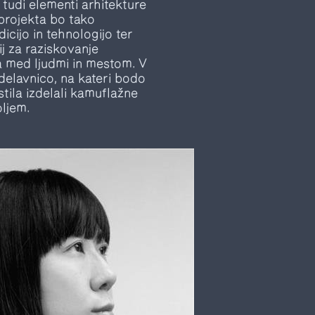
 tudi elementi arhitekture
projekta bo tako
cijo in tehnologijo ter
j za raziskovanje
sa med ljudmi in mestom. V
delavnico, na kateri bodo
tila izdelali kamuflažne
oljem.