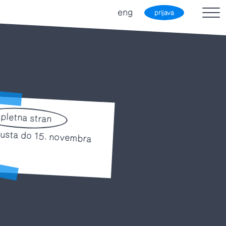
eng
prijava
spletna stran