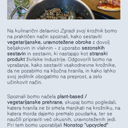
Na kulinarični delavnici
Zgradi svoj krožnik
bomo
na praktičen način spoznali, kako sestaviti
vegetarijanske, uravnotežene obroke
z dovolj
beljakovin in vlaknin – z uporabo
sezonskih
sestavin
in sestavin, ki nastajajo kot
stranski
produkt
živilske industrije. Odgovorili bomo na
vprašanje, kako sestaviti vsakodnevne krožnike,
da ne pozabimo na ključna hranila, in kako lahko
svoj jedilnik obogatimo na preprost, a zelo
učinkovit način.
Spoznali bomo načela
plant-based /
vegetarijanske prehrane
, skupaj bomo pogledali,
katera hranila ne bi smela manjkati na krožniku, na
katera morda dajemo premalo poudarka, ter se
naučili pripraviti več okusnih, uravnoteženih jedi.
Pri tem bomo uporabljali
Nonstop “upcycled”