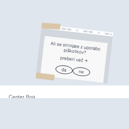
Ali se strinjate z uporabo
piškotkov?
preberi več
da
ne
Center Rog
Trubarjeva 72
1000 Ljubljana
Slovenija
info@center-rog.si