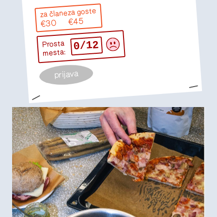
za goste
za člane
€45
€30
0/12
Prosta
mesta:
prijava