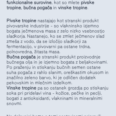
funkcionalne surovine
, kot so mlete
pivske
tropine
,
bučna pogača
in
vinske tropine
.
Pivske tropine
nastajajo kot stranski produkt
pivovarske industrije – so vlakninsko izjemno
bogata ječmenova masa z zelo nizko vsebnostjo
sladkorja. Nastanejo, ko se zmlet ječmenov slad
zmeša z vodo, da se izločijo sladkorji za
fermentacijo, v pivovarni pa ostane trdna,
polnovredna, žitasta masa.
Bučna pogača
je stranski produkt proizvodnje
bučnega olja in je izjemno bogata z beljakovinami.
Po praženju in stiskanju bučnih semen ostane
suha pogača z rahlo slanim, oreškastim okusom in
značilno zeleno barvo, ki je odličen dodatek
pekovskim in mlečnim izdelkom.
Vinske tropine
pa so ostanek grozdja po stiskanju
soka pri pridelavi vina – kožice, pečke in peclji,
bogati z antioksidanti, vlakninami in mineralnimi
snovmi.