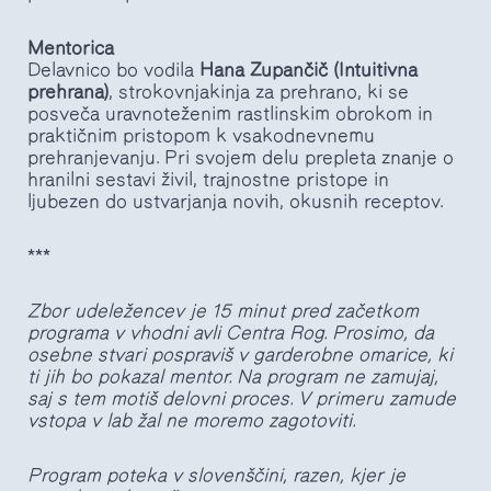
Mentorica
Delavnico bo vodila
Hana Zupančič (Intuitivna
prehrana)
, strokovnjakinja za prehrano, ki se
posveča uravnoteženim rastlinskim obrokom in
praktičnim pristopom k vsakodnevnemu
prehranjevanju. Pri svojem delu prepleta znanje o
hranilni sestavi živil, trajnostne pristope in
ljubezen do ustvarjanja novih, okusnih receptov.
***
Zbor udeležencev je 15 minut pred začetkom
programa v vhodni avli Centra Rog. Prosimo, da
osebne stvari pospraviš v garderobne omarice, ki
ti jih bo pokazal mentor. Na program ne zamujaj,
saj s tem motiš delovni proces. V primeru zamude
vstopa v lab žal ne moremo zagotoviti.
Program poteka v slovenščini,
razen, kjer je