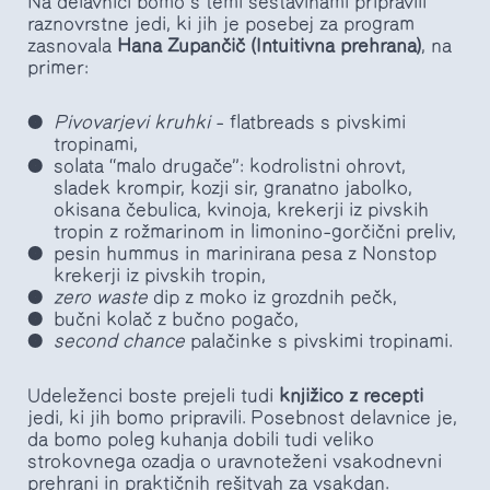
Na delavnici bomo s temi sestavinami pripravili
raznovrstne jedi, ki jih je posebej za program
zasnovala
Hana Zupančič (Intuitivna prehrana)
, na
primer:
Pivovarjevi kruhki
– flatbreads s pivskimi
tropinami,
solata “malo drugače”: kodrolistni ohrovt,
sladek krompir, kozji sir, granatno jabolko,
okisana čebulica, kvinoja, krekerji iz pivskih
tropin z rožmarinom in limonino–gorčični preliv,
pesin hummus in marinirana pesa z Nonstop
krekerji iz pivskih tropin,
zero waste
dip z moko iz grozdnih pečk,
bučni kolač z bučno pogačo,
second chance
palačinke s pivskimi tropinami.
Udeleženci boste prejeli tudi
knjižico z recepti
jedi, ki jih bomo pripravili. Posebnost delavnice je,
da bomo poleg kuhanja dobili tudi veliko
strokovnega ozadja o uravnoteženi vsakodnevni
prehrani in praktičnih rešitvah za vsakdan.