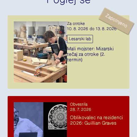
Zapolnjeno
Za otroke
10. 8. 2026 do 13. 8. 2026
Lesarski lab
Mali mojster: Mizarski
tečaj za otroke (2.
termin)
Obvestila
28. 7. 2026
Oblikovalec na rezidenci
2026: Guillian Graves