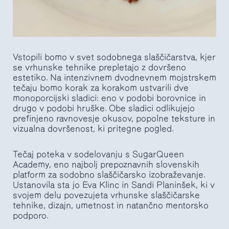
Vstopili bomo v svet sodobnega slaščičarstva, kjer
se vrhunske tehnike prepletajo z dovršeno
estetiko. Na intenzivnem dvodnevnem mojstrskem
tečaju bomo korak za korakom ustvarili dve
monoporcijski sladici: eno v podobi borovnice in
drugo v podobi hruške. Obe sladici odlikujejo
prefinjeno ravnovesje okusov, popolne teksture in
vizualna dovršenost, ki pritegne pogled.
Tečaj poteka v sodelovanju s SugarQueen
Academy, eno najbolj prepoznavnih slovenskih
platform za sodobno slaščičarsko izobraževanje.
Ustanovila sta jo Eva Klinc in Sandi Planinšek, ki v
svojem delu povezujeta vrhunske slaščičarske
tehnike, dizajn, umetnost in natančno mentorsko
podporo.