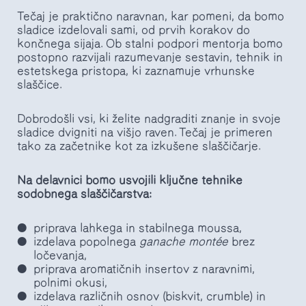
Tečaj je praktično naravnan, kar pomeni, da bomo
sladice izdelovali sami, od prvih korakov do
končnega sijaja. Ob stalni podpori mentorja bomo
postopno razvijali razumevanje sestavin, tehnik in
estetskega pristopa, ki zaznamuje vrhunske
slaščice.
Dobrodošli vsi, ki želite nadgraditi znanje in svoje
sladice dvigniti na višjo raven. Tečaj je primeren
tako za začetnike kot za izkušene slaščičarje.
Na delavnici bomo usvojili ključne tehnike
sodobnega slaščičarstva:
priprava lahkega in stabilnega moussa,
izdelava popolnega
ganache montée
brez
ločevanja,
priprava aromatičnih insertov z naravnimi,
polnimi okusi,
izdelava različnih osnov (biskvit, crumble) in