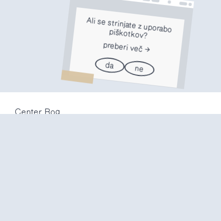
Ali se strinjate z uporabo
piškotkov?
preberi več
da
ne
Center Rog
Trubarjeva 72
1000 Ljubljana
Slovenija
info@center-rog.si
+386 (0)1 320 56 10
Center Rog
pon-pet
8:00 – 22:00
sob
8:00 – 18:00
ned in