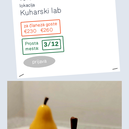
lokacija
Kuharski lab
za goste
za člane
€260
€230
3/12
Prosta
mesta:
prijava