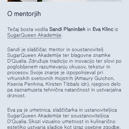
O mentorjih
Tečaj bosta vodila
Sandi Planinšek
in
Eva Klinc
iz
SugarQueen Akademije
.
Sandi je slaščičar, mentor in soustanovitelj
SugarQueen Akademije ter blagovne znamke
D’Qualia. Združuje tradicijo in inovacijo ter slovi po
poglobljenem razumevanju okusov, tekstur in
procesov. Svoje znanje je izpopolnjeval pri
vrhunskih svetovnih mojstrih (Amaury Guichon,
Ksenia Penkina, Kirsten Tibbals idr.), njegovo delo
pa zaznamujeta tehnična natančnost in ustvarjalna
drznost.
Eva pa je umetnica, slaščičarka in ustanoviteljica
SugarQueen Akademije ter soustanoviteljica
D’Qualia. Skozi vizualno umetnost in kulinarično
estetiko ustvarja sladice kot izraz osebne zgodbe.