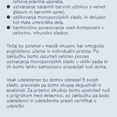
njihova pravilna uporaba,
ustvarjanje naravnih barvnih učinkov z velvet
glazuro in barvnimi spreji,
oblikovanje monoporcijskih sladic, ki delujejo
kot mala umetniška dela,
harmonično povezovanje vseh komponent v
celostno, vrhunsko sladico.
Tečaj bo potekal v manjši skupini, kar omogoča
poglobljeno učenje in individualni pristop. Po
zaključku bomo razumeli celoten proces
ustvarjanja monoporcijskih sladic v obliki sadja in
jih bomo lahko samostojno pripravljali tudi doma.
Vsak udeleženec bo domov odnesel 5 svojih
sladic, preostale pa bomo skupaj degustirali in
analizirali. Za prijetno izkušnjo bomo poskrbeli tudi
s prigrizkom med delavnico, po zaključku pa bodo
udeleženci in udeleženke prejeli certifikat o
udeležbi.