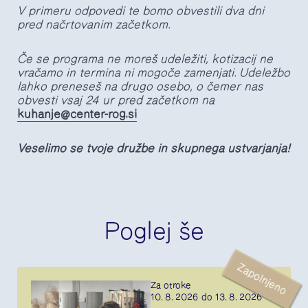
V primeru odpovedi te bomo obvestili dva dni
pred načrtovanim začetkom.
Če se programa ne moreš udeležiti, kotizacij ne
vračamo in termina ni mogoče zamenjati. Udeležbo
lahko preneseš na drugo osebo, o čemer nas
obvesti vsaj 24 ur pred začetkom na
kuhanje@center-rog.si
Veselimo se tvoje družbe in skupnega ustvarjanja!
Poglej še
Zapolnjeno
Za otroke
10. 8. 2026 do 13. 8. 2026