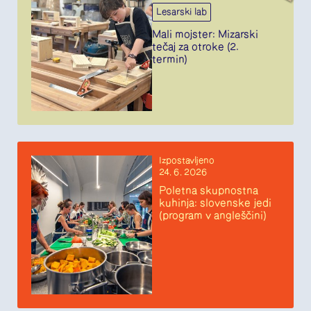
Lesarski lab
Mali mojster: Mizarski
tečaj za otroke (2.
termin)
Izpostavljeno
24. 6. 2026
Poletna skupnostna
kuhinja: slovenske jedi
(program v angleščini)