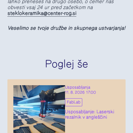
lahko preneseš na drugo osebo, o čemer nas
obvesti vsaj 24 ur pred začetkom na
steklokeramika@center-rog.si
Veselimo se tvoje družbe in skupnega ustvarjanja!
Poglej še
Usposabljanja
11. 8. 2026 17:00
FabLab
Usposabljanje: Laserski
rezalnik v angleščini