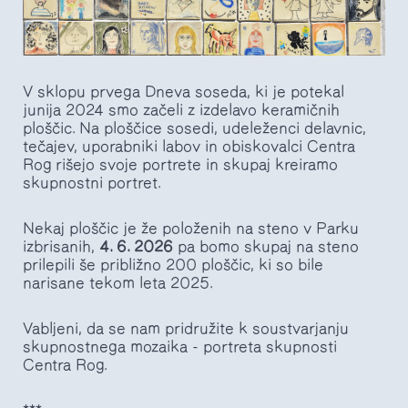
V sklopu prvega Dneva soseda, ki je potekal
junija 2024 smo začeli z izdelavo keramičnih
ploščic. Na ploščice sosedi, udeleženci delavnic,
tečajev, uporabniki labov in obiskovalci Centra
Rog rišejo svoje portrete in skupaj kreiramo
skupnostni portret.
Nekaj ploščic je že položenih na steno v Parku
izbrisanih,
4. 6. 2026
pa bomo skupaj na steno
prilepili še približno 200 ploščic, ki so bile
narisane tekom leta 2025.
Vabljeni, da se nam pridružite k soustvarjanju
skupnostnega mozaika - portreta skupnosti
Centra Rog.