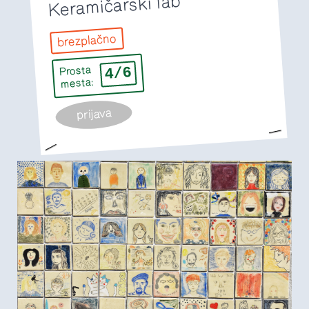
Keramičarski lab
brezplačno
4/6
Prosta
mesta:
prijava