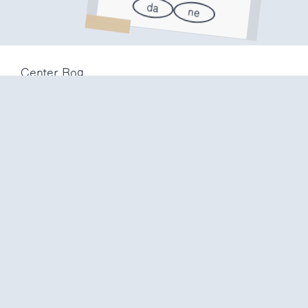
da
ne
Center Rog
Trubarjeva 72
1000 Ljubljana
Slovenija
info@center-rog.si
+386 (0)1 320 56 10
Center Rog
pon-pet
8:00 – 22:00
sob
8:00 – 18:00
ned in
prazniki
zaprto
Proizvodni labi
pon-pet
10:00 – 20:00
sob
10:00 – 16:00
ned in