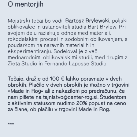
O mentorjih
Mojstrski tečaj bo vodil
Bartosz Brylewski
, poljski
oblikovalec in ustanovitelj studia Bart Brylew. Pri
svojem delu raziskuje odnos med materiali,
rokodelskimi procesi in sodobnim oblikovanjem, s
poudarkom na naravnih materialih in
eksperimentiranju. Sodeloval je z več
mednarodnimi oblikovalskimi studii, med drugim z
Zieta Studio in Fernando Laposse Studio.
Tečaje, dražje od 100 € lahko poravnate v dveh
obrokih. Plačilo v dveh obrokih je možno v trgovini
»Made in Rog« ali z nakazilom po predračunu, če
nam pišete na
tajnistvo@center-rog.si. Študentom
z aktivnim statusom nudimo 20% popust na ceno
za člane, ob plačilu v trgovini Made in Rog.
***