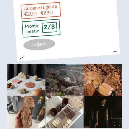
za goste
za člane
€230
€200
2/8
Prosta
mesta:
prijava