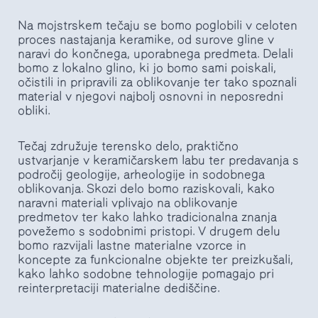
Na mojstrskem tečaju se bomo poglobili v celoten
proces nastajanja keramike, od surove gline v
naravi do končnega, uporabnega predmeta. Delali
bomo z lokalno glino, ki jo bomo sami poiskali,
očistili in pripravili za oblikovanje ter tako spoznali
material v njegovi najbolj osnovni in neposredni
obliki.
Tečaj združuje terensko delo, praktično
ustvarjanje v keramičarskem labu ter predavanja s
področij geologije, arheologije in sodobnega
oblikovanja. Skozi delo bomo raziskovali, kako
naravni materiali vplivajo na oblikovanje
predmetov ter kako lahko tradicionalna znanja
povežemo s sodobnimi pristopi. V drugem delu
bomo razvijali lastne materialne vzorce in
koncepte za funkcionalne objekte ter preizkušali,
kako lahko sodobne tehnologije pomagajo pri
reinterpretaciji materialne dediščine.