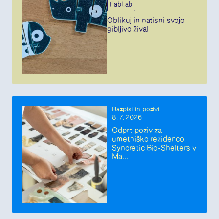
FabLab
Oblikuj in natisni svojo
gibljivo žival
Razpisi in pozivi
8. 7. 2026
Odprt poziv za
umetniško rezidenco
Syncretic Bio-Shelters v
Ma...