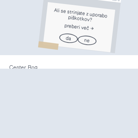
Ali se strinjate z uporabo
piškotkov?
preberi več
da
ne
Center Rog
Trubarjeva 72
1000 Ljubljana
Slovenija
info@center-rog.si
+386 (0)1 320 56 10
Center Rog
pon-pet
8:00 – 22:00
sob
8:00 – 18:00
ned in