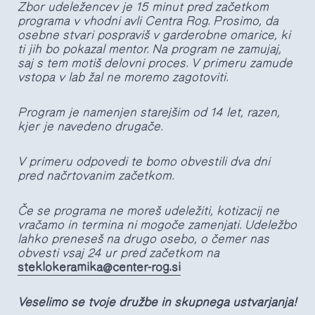
Zbor udeležencev je 15 minut pred začetkom
programa v vhodni avli Centra Rog. Prosimo, da
osebne stvari pospraviš v garderobne omarice, ki
ti jih bo pokazal mentor. Na program ne zamujaj,
saj s tem motiš delovni proces. V primeru zamude
vstopa v lab žal ne moremo zagotoviti.
Program je namenjen starejšim od 14 let, razen,
kjer je navedeno drugače.
V primeru odpovedi te bomo obvestili dva dni
pred načrtovanim začetkom.
Če se programa ne moreš udeležiti, kotizacij ne
vračamo in termina ni mogoče zamenjati. Udeležbo
lahko preneseš na drugo osebo, o čemer nas
obvesti vsaj 24 ur pred začetkom na
steklokeramika@center-rog.si
Veselimo se tvoje družbe in skupnega ustvarjanja!