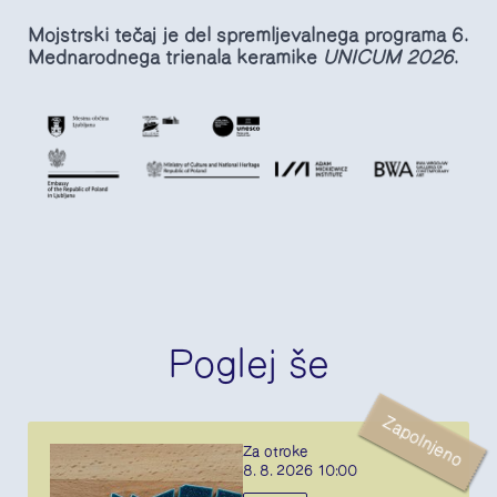
Mojstrski tečaj je del spremljevalnega programa 6.
Mednarodnega trienala keramike
UNICUM 2026
.
Poglej še
Zapolnjeno
Za otroke
8. 8. 2026 10:00