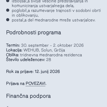
izboljšal_a svoje veščine predstavljanja in
komuniciranja ustvarjalnega dela,
poglobil_a razumevanje trajnosti v sodobni obrti
in oblikovanju,
postal_a del mednarodne mreže ustvarjalcev.
Podrobnosti programa
Termin:
30. september – 2. oktober 2026
Lokacija:
WEHUB, Solun, Grčija
Oblika:
tridnevna mednarodna rezidenca
Število udeležencev:
28
Rok za prijave:
12. junij 2026
Prijava na
POVEZAVI
.
Finančna podpora