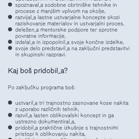
spoznaval_a sodobne obrtniške tehnike in
procese z manjšim vplivom na okolje,
razvijal_a lastne ustvarjalne koncepte skozi
raziskovanje materialov in ustvarjalni proces,
deležen_a mentorske podpore ter sprotne
povratne informacije,
izdelal_a in izpopolnil_a svoje končne izdelke,
svoje delo predstavil_a na zaključni predstavitvi
in skupinski razpravi.
Kaj boš pridobil_a?
Po zaključku programa boš:
ustvaril_a tri trajnostno zasnovane kose nakita
z uporabo različnih tehnik,
razvil_a lasten oblikovalski koncept in ga
ustrezno dokumentiral_a,
pridobil_a praktične izkušnje s trajnostnimi
pristopi k oblikovanju nakita,