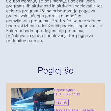
Če boš izbran_a, se boš moral_a udeležiti vseh
programskih aktivnosti in aktivno sodelovati skozi
celoten program. Polna prisotnost je pogoj za
prejem zaključnega potrdila o uspešno
opravljenem programu. Pred začetkom rezidence
bodo vsi izbrani udeleženci podpisali sporazum, v
katerem bodo opredeljeni cilji programa,
pričakovanja glede sodelovanja ter pogoji za
pridobitev potrdila.
Poglej še
Usposabljanja
11. 8. 2026 17:00
FabLab
Usposabljanje: Laserski