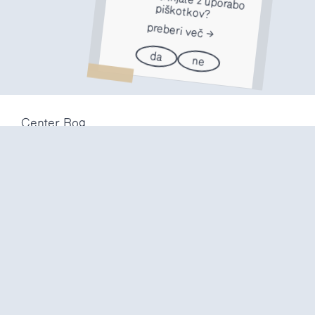
piškotkov?
preberi več
da
ne
Center Rog
Trubarjeva 72
1000 Ljubljana
Slovenija
info@center-rog.si
+386 (0)1 320 56 10
Center Rog
pon-pet
8:00 – 22:00
sob
8:00 – 18:00
ned in
prazniki
zaprto
Proizvodni labi