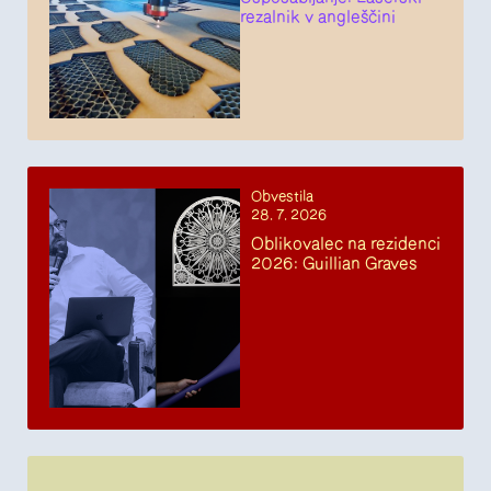
rezalnik v angleščini
Obvestila
28. 7. 2026
Oblikovalec na rezidenci
2026: Guillian Graves