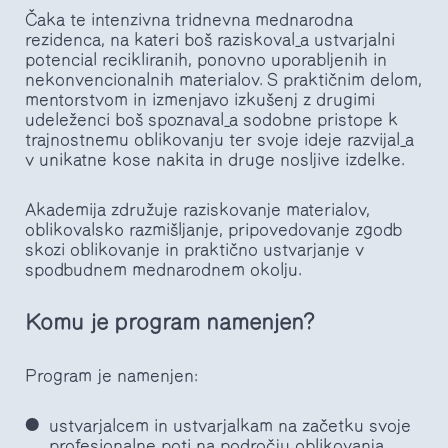
Čaka te intenzivna tridnevna mednarodna
rezidenca, na kateri boš raziskoval_a ustvarjalni
potencial recikliranih, ponovno uporabljenih in
nekonvencionalnih materialov. S praktičnim delom,
mentorstvom in izmenjavo izkušenj z drugimi
udeleženci boš spoznaval_a sodobne pristope k
trajnostnemu oblikovanju ter svoje ideje razvijal_a
v unikatne kose nakita in druge nosljive izdelke.
Akademija združuje raziskovanje materialov,
oblikovalsko razmišljanje, pripovedovanje zgodb
skozi oblikovanje in praktično ustvarjanje v
spodbudnem mednarodnem okolju.
Komu je program namenjen?
Program je namenjen:
ustvarjalcem in ustvarjalkam na začetku svoje
profesionalne poti na področju oblikovanja