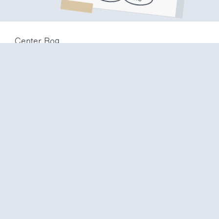
Center Rog
Trubarjeva 72
1000 Ljubljana
Slovenija
info@center-rog.si
+386 (0)1 320 56 10
Center Rog
pon-pet
8:00 – 22:00
sob
8:00 – 18:00
ned in
prazniki
zaprto
Proizvodni labi
pon-pet
10:00 – 20:00
sob
10:00 – 16:00
ned in
prazniki
zaprto