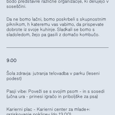
bodo predstavile različne organizacije, ki delujejo v
soseščini.
Da ne bomo lačni, bomo poskrbeli s skupnostnim
piknikom, h kateremu vas vabimo, da prispevate
dobrote iz svoje kuhinje. Sladkali se bomo s
sladoledom, žejo pa gasili z domačo kombučo.
9.00
Šola zdravja: jutranja telovadba v parku (leseni
podest)
Pasji vibe: Poveži se s svojim psom – in s sosedi
(učna ura - prinesi igračo in priboljške za psa)
Karierni plac – Karierni center za mlade+:
raziskovanje poklicev (do 13.00)