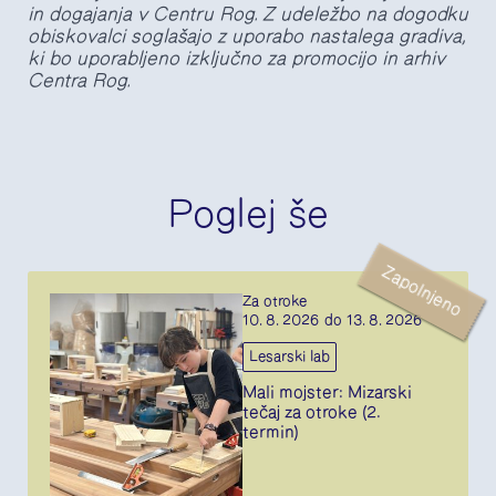
in dogajanja v Centru Rog. Z udeležbo na dogodku
obiskovalci soglašajo z uporabo nastalega gradiva,
ki bo uporabljeno izključno za promocijo in arhiv
Centra Rog.
Poglej še
Zapolnjeno
Za otroke
10. 8. 2026 do 13. 8. 2026
Lesarski lab
Mali mojster: Mizarski
tečaj za otroke (2.
termin)