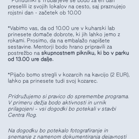
* Ponudniki s Trubarjeve se bodo za en dan
preselili iz svojih lokalov na cesto, saj praznujejo
rojstni dan - začetek ob 10.00
*Vabimo vas, da od 10.00 ure v kuharski lab
prinesete domače dobrote, ki jih lahko jemo z
rokami. Prosimo, da na embalažo napišete
sestavine. Mentorji bodo hrano pripravili za
postrežbo na
skupnostnem pikniku, ki bo v parku
od 13.00 ure dalje.
*Pijačo bomo stregli v kozarcih na kavcijo (2 EUR),
lahko pa prinesete tudi svoj kozarec.
Pridružujemo si pravico do spremembe programa.
V primeru dežja bodo aktivnosti in urnik
prilagojeni – vsi dogodki bo potekali v stavbi
Centra Rog.
Na dogodku bo potekalo fotografiranje in
snemanje z namenom dokumentiranja dejavnosti