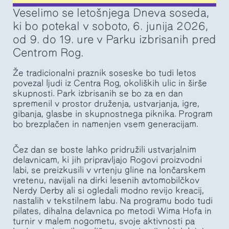
Veselimo se letošnjega Dneva soseda,
ki bo potekal v soboto, 6. junija 2026,
od 9. do 19. ure v Parku izbrisanih pred
Centrom Rog.
Že tradicionalni praznik soseske bo tudi letos
povezal ljudi iz Centra Rog, okoliških ulic in širše
skupnosti. Park izbrisanih se bo za en dan
spremenil v prostor druženja, ustvarjanja, igre,
gibanja, glasbe in skupnostnega piknika. Program
bo brezplačen in namenjen vsem generacijam.
Čez dan se boste lahko pridružili ustvarjalnim
delavnicam, ki jih pripravljajo Rogovi proizvodni
labi, se preizkusili v vrtenju gline na lončarskem
vretenu, navijali na dirki lesenih avtomobilčkov
Nerdy Derby ali si ogledali modno revijo kreacij,
nastalih v tekstilnem labu. Na programu bodo tudi
pilates, dihalna delavnica po metodi Wima Hofa in
turnir v malem nogometu, svoje aktivnosti pa