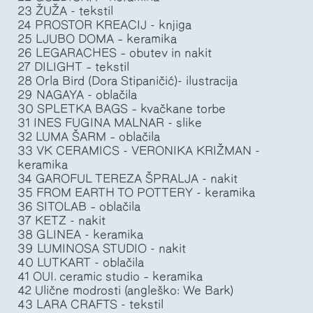
23 ŽUŽA - tekstil
24 PROSTOR KREACIJ - knjiga
25 LJUBO DOMA – keramika
26 LEGARACHES – obutev in nakit
27 DILIGHT – tekstil
28 Orla Bird (Dora Stipaničić)- ilustracija
29 NAGAYA - oblačila
30 SPLETKA BAGS – kvačkane torbe
31 INES FUGINA MALNAR - slike
32 LUMA ŠARM – oblačila
33 VK CERAMICS - VERONIKA KRIŽMAN -
keramika
34 GAROFUL TEREZA ŠPRALJA - nakit
35 FROM EARTH TO POTTERY - keramika
36 SITOLAB – oblačila
37 KETZ - nakit
38 GLINEA - keramika
39 LUMINOSA STUDIO - nakit
40 LUTKART - oblačila
41 OUI. ceramic studio – keramika
42 Ulične modrosti (angleško: We Bark)
43 LARA CRAFTS - tekstil