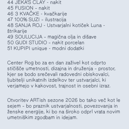
44 JEKA'S CLAY - nakit
45 FUSION – nakit
46 3 KVAČKE - kvačkarije
47 100% SUZI – ilustracija
48 SANJA ROJ - Ustvarjalni kotiček Luna -
štrikarije
49 SOULUCIJA – magična olja in dišave
50 GUDI STUDIO – nakit porcelan
51 KUPIPI unique - modni dodatki
Center Rog bo za en dan zaživel kot odprto
stičišče umetnosti, dizajna in druženja – prostor,
kjer se bodo srečevali radovedni obiskovalci,
ljubitelji unikatnih izdelkov ter ustvarjalci, ki
verjamejo v kakovost, trajnost in osebni izraz.
Otvoritev ARTish sezone 2026 bo tako več kot le
sejem – bo praznik ustvarjalnosti, povezovanja in
ženske energije, ki bo na široko odprl vrata novim
umetniškim zgodbam in idejam.