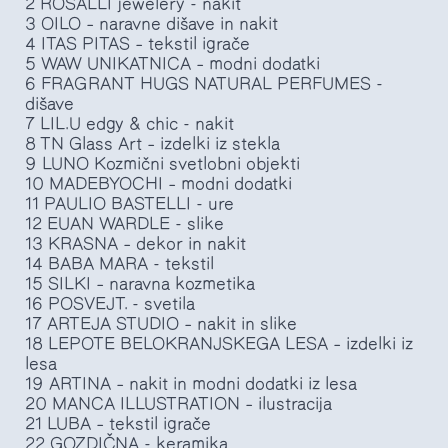
2 ROSALLI jewelery - nakit
3 OILO – naravne dišave in nakit
4 ITAS PITAS – tekstil igrače
5 WAW UNIKATNICA – modni dodatki
6 FRAGRANT HUGS NATURAL PERFUMES -
dišave
7 LIL.U edgy & chic - nakit
8 TN Glass Art – izdelki iz stekla
9 LUNO Kozmični svetlobni objekti
10 MADEBYOCHI – modni dodatki
11 PAULIO BASTELLI - ure
12 EUAN WARDLE - slike
13 KRASNA – dekor in nakit
14 BABA MARA - tekstil
15 SILKI – naravna kozmetika
16 POSVEJT. - svetila
17 ARTEJA STUDIO – nakit in slike
18 LEPOTE BELOKRANJSKEGA LESA – izdelki iz
lesa
19 ARTINA – nakit in modni dodatki iz lesa
20 MANCA ILLUSTRATION – ilustracija
21 LUBA – tekstil igrače
22 GOZDIČNA - keramika