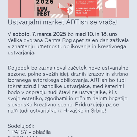
Ustvarjalni market ARTish se vrača!
V
soboto, 7. marca 2025
bo
med 10. in 18. uro
Velika dvorana Centra Rog spet za en dan zaživela
v znamenju umetnosti, oblikovanja in kreativnega
ustvarjanja.
Dogodek bo zaznamoval začetek nove ustvarjalne
sezone, polne svežih idej, drznih izrazov in skrbno
izbranega avtorskega oblikovanja. ARTish bo tudi
tokrat združil raznolike ustvarjalce, med katerimi
bodo v ospredju tudi številne ustvarjalke, ki s
svojo estetiko, zgodbami in ročnim delom bogatijo
slovensko kreativno sceno. Pridružujejo pa se
nam tudi ustvarjalke iz Hrvaške in Srbije!
Sodelujoči:
1 PATSY – oblačila