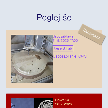
Poglej še
Zapolnjeno
Usposabljanja
11. 8. 2026 17:00
Lesarski lab
Usposabljanje: CNC
Obvestila
28. 7. 2026