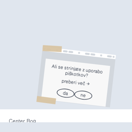
Ali se strinjate z uporabo
piškotkov?
preberi več
da
ne
Center Rog
Trubarjeva 72